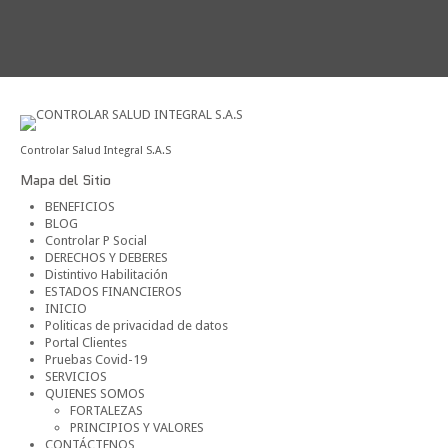
ÍA TAMIZ Y CLÍNICA
sarial
ÍA
B
lancia epidemiológica
ÍA
A
RÍA
RIO
ARDIOGRAMA
DIFTERIA
SICOTÉCNICAS PARA TRABAJO EN ALTURAS
OIDEA
Controlar Salud Integral S.A.S
SCULAR
ÍA DE TORAX Y COLUMNA
RILLA
Mapa del Sitio
ÓGICO
O POS (ADULTOS)
BENEFICIOS
ICO
BLOG
AL
Controlar P Social
DERECHOS Y DEBERES
Distintivo Habilitación
ESTADOS FINANCIEROS
INICIO
Politicas de privacidad de datos
Portal Clientes
Pruebas Covid-19
SERVICIOS
QUIENES SOMOS
FORTALEZAS
PRINCIPIOS Y VALORES
CONTÁCTENOS